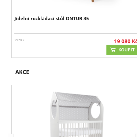
Jídelní rozkládací stůl ONTUR 35
29203.5
19 080
K
KOUPIT
AKCE