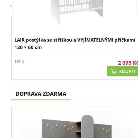
LAIR postýlka se stříškou a VYJÍMATELNÝMI příčkami
120 × 60 cm
18510
2 095
K
KOUPIT
DOPRAVA ZDARMA