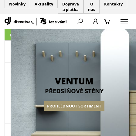
Novinky
Aktuality
Doprava
O
Kontakty
a platba
nás
PŘESKOČIT NAVIGACI
KATEGORIE
Předsíňové
stěny
VENTUM
Nábytkový
program
VENTUM
ONTUR
PŘEDSÍŇOVÉ STĚNY
Nábytkový
program
ELLA
PROHLÉDNOUT SORTIMENT
Jídelní
stoly
Bukové
židle