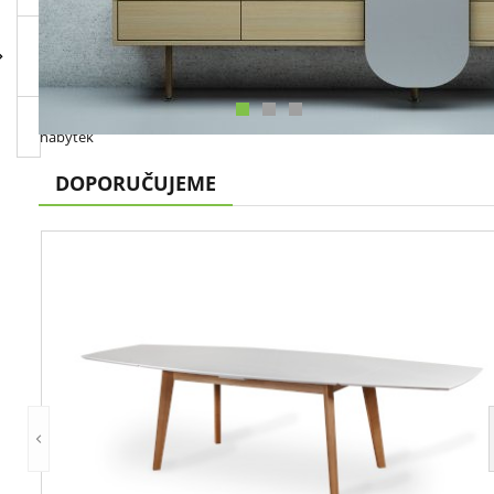
Konferenční
a odkládací
stolky
Dětský
nábytek
DOPORUČUJEME