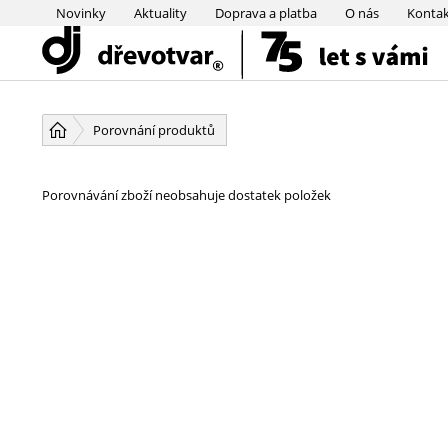
Novinky
Aktuality
Doprava a platba
O nás
Konta
PŘESKOČIT NAVIGACI
Porovnání produktů
Porovnávání zboží neobsahuje dostatek položek