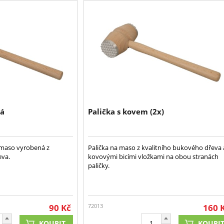
ná
Palička s kovem (2x)
 maso vyrobená z
Palička na maso z kvalitního bukového dřeva 
eva.
kovovými bicími vložkami na obou stranách
paličky.
90
Kč
72013
160
KOUPIT
KOUPI