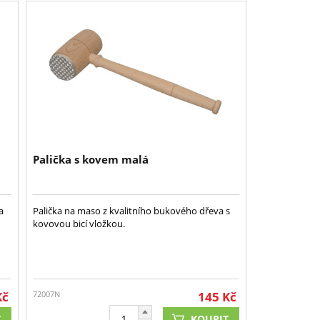
Palička s kovem malá
a
Palička na maso z kvalitního bukového dřeva s
kovovou bicí vložkou.
Kč
72007N
145
Kč
T
KOUPIT