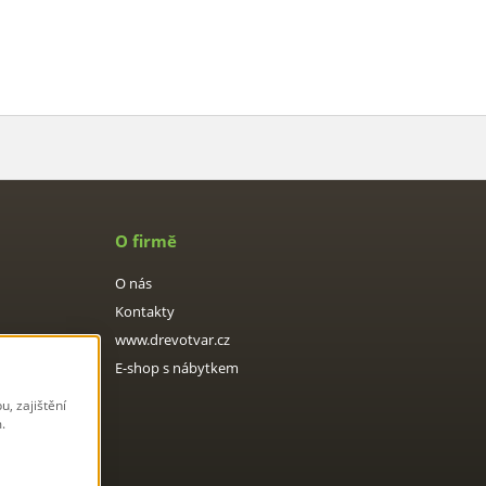
O firmě
O nás
Kontakty
www.drevotvar.cz
E-shop s nábytkem
, zajištění
.