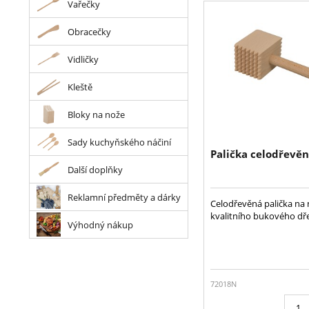
Vařečky
Obracečky
Vidličky
Kleště
Bloky na nože
Sady kuchyňského náčiní
Palička celodřevě
Další doplňky
Reklamní předměty a dárky
Celodřevěná palička na
kvalitního bukového dř
Výhodný nákup
72018N