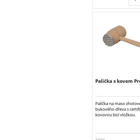
Palička s kovem Pr
Palička na maso zhotove
bukového dřeva s certi
kovovou bicí vložkou.
72000