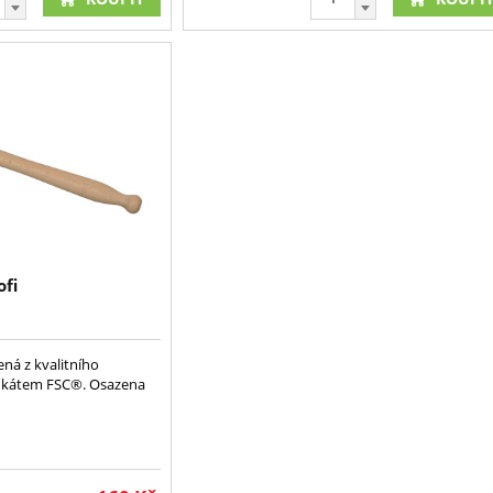
ofi
ná z kvalitního
fikátem FSC®. Osazena