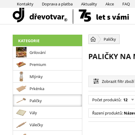
Kontakty
Doprava a platba
Aktuality
Akce
FAQ
PŘESKOČIT NAVIGACI
Paličky
KATEGORIE
Grilování
PALIČKY NA
Premium
Mlýnky
Zobrazit
filtr zboží
Prkénka
Počet produktů:
12
Paličky
Vály
Řazení produktů:
Název
Válečky