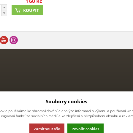
160
Kč
KOUPIT
Soubory cookies
okie používáme ke shromažďování a analýze informací o výkonu a používání webu
fungování funkcí ze sociálních médií a ke zlepšení a přizpůsobení obsahu a reklam
Zamítnout vše
Povolit cookies