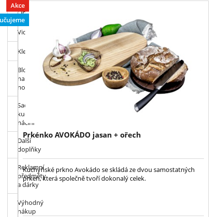
Akce
Obracečky
učujeme
Vidličky
Kleště
Bloky
na
nože
Sady
kuchyňského
náčiní
Prkénko AVOKÁDO jasan + ořech
Další
doplňky
Reklamní
Kuchyňské prkno Avokádo se skládá ze dvou samostatných
předměty
prken, která společně tvoří dokonalý celek.
a dárky
Výhodný
nákup