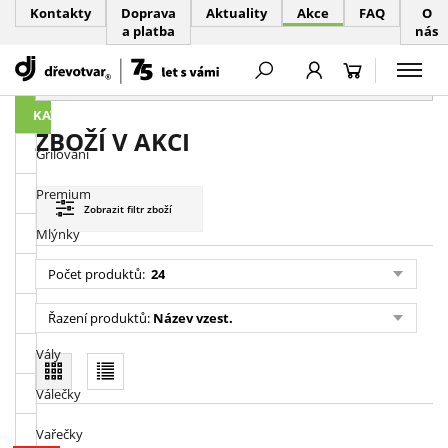
Kontakty
Doprava
Aktuality
Akce
FAQ
O
a platba
nás
PŘESKOČIT NAVIGACI
KATEGORIE
ZBOŽÍ V AKCI
Grilování
Premium
Zobrazit
filtr zboží
Mlýnky
Prkénka
Počet produktů:
24
Paličky
Řazení produktů:
Název vzest.
Vály
Válečky
Vařečky