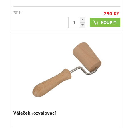
73111
250
Kč
KOUPIT
Váleček rozvalovací