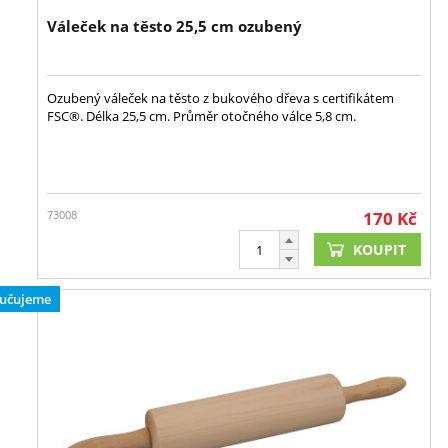
Váleček na těsto 25,5 cm ozubený
Ozubený váleček na těsto z bukového dřeva s certifikátem
FSC®. Délka 25,5 cm. Průměr otočného válce 5,8 cm.
73008
170
Kč
KOUPIT
učujeme