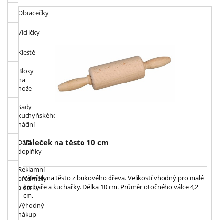
Obracečky
Vidličky
Kleště
Bloky
na
nože
Sady
kuchyňského
náčiní
Váleček na těsto 10 cm
Další
doplňky
Reklamní
Váleček na těsto z bukového dřeva. Velikostí vhodný pro malé
předměty
kuchaře a kuchařky. Délka 10 cm. Průměr otočného válce 4,2
a dárky
cm.
Výhodný
nákup