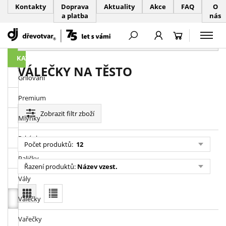
Kontakty
Doprava
Aktuality
Akce
FAQ
O
a platba
nás
PŘESKOČIT NAVIGACI
KATEGORIE
VÁLEČKY NA TĚSTO
Grilování
Premium
Zobrazit
filtr zboží
Mlýnky
Prkénka
Počet produktů:
12
Paličky
Řazení produktů:
Název vzest.
Vály
Válečky
Vařečky