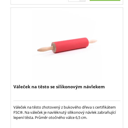
Váleček na těsto se silikonovým návlekem
Váleček na těsto zhotovený z bukového dřeva s certifikátem
FSC®. Na váleček je navléknutý silikonový návlek zabraňující
lepení těsta. Průměr otočného válce 6,5 cm.