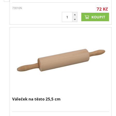
73010N
72
Kč
KOUPIT
Váleček na těsto 25,5 cm