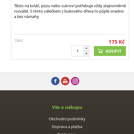
Těsto na koláč, pizzu nebo cukroví potřebuje vždy stejnoměrně
rozválet. S tímto válečkem z bukového dřeva to půjde snadno
a bez námahy.
73002
175
Kč
KOUPIT
Vše o nákupu
Obchodní podmínky
Doprava a platba